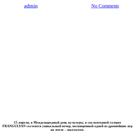
By
admin
29.03.2023
17 апреля, 2023
No Comments
15 апреля, в Международный день культуры, в скульптурной галерее
FRANGULYAN
состоится уникальный вечер, посвященный одной из древнейших игр
на земле – шахматам
.