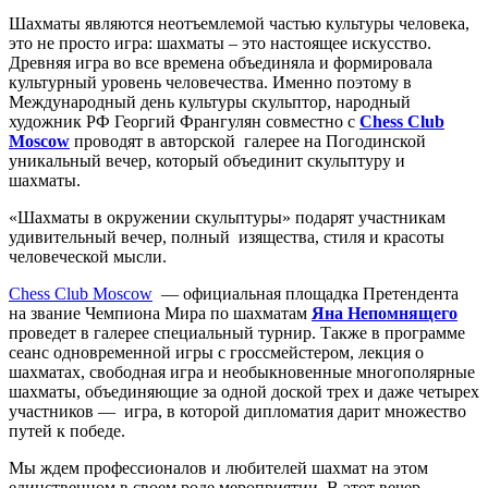
Шахматы являются неотъемлемой частью культуры человека,
это не просто игра: шахматы – это настоящее искусство.
Древняя игра во все времена объединяла и формировала
культурный уровень человечества. Именно поэтому в
Международный день культуры скульптор, народный
художник РФ Георгий Франгулян совместно с
Chess Сlub
Moscow
проводят в авторской галерее на Погодинской
уникальный вечер, который объединит скульптуру и
шахматы.
«Шахматы в окружении скульптуры» подарят участникам
удивительный вечер, полный изящества, стиля и красоты
человеческой мысли.
Chess Сlub Moscow
— официальная площадка Претендента
на звание Чемпиона Мира по шахматам
Яна Непомнящего
проведет в галерее специальный турнир. Также в программе
сеанс одновременной игры с гроссмейстером, лекция о
шахматах, свободная игра и необыкновенные многополярные
шахматы, объединяющие за одной доской трех и даже четырех
участников — игра, в которой дипломатия дарит множество
путей к победе.
Мы ждем профессионалов и любителей шахмат на этом
единственном в своем роде мероприятии. В этот вечер