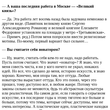
—
А ваша последняя работа в Москве — «Великий
князь»?
— Да. Эта работа лет восемь назад была задумана немножко в
другом виде. (Памятник великому князю Сергею
Александровичу Романову и великой княгине Елизавете
Федоровне установлен на площади у метро «Третьяковская».
— Примеч. ред.) Потом меня попросили ввести религиозные
мотивы. По-моему, первый вариант был сильнее…
—
Вы считаете себя новатором?
— Ну, знаете, считать себя кем-то не надо, надо работать.
Пусть потом считают. Что значит «новатор»? Я знаю, что у
меня совесть чиста, я ни у кого ничего не украл, никаких
идей. Но все, что сделано до меня, историю искусств, я знаю
хорошо. Конечно, моя опора там, все оттуда. Любые
новаторства вырастают оттуда. Кто это понял, через это
прошел, тому доступно все, в любом жанре. Потому что
законы сильно не меняются, будь то абстрактная скульптура
или реалистичная. На самом деле, если говорить о серьезном
искусстве, я в последние годы к этому тяготею все больше и
больше, потому что темы, которые сейчас доступны, мне не
очень интересны. А пластические идеи, пластические находки