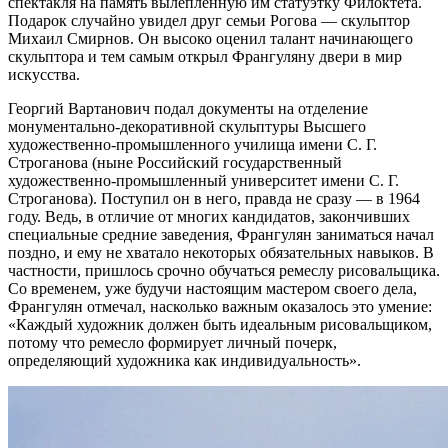
спектакля на память вылепленную им статуэтку Филоктета.
Подарок случайно увидел друг семьи Рогова — скульптор
Михаил Смирнов. Он высоко оценил талант начинающего
скульптора и тем самым открыл Франгуляну двери в мир
искусства.
Георгий Вартанович подал документы на отделение
монументально-декоративной скульптуры Высшего
художественно-промышленного училища имени С. Г.
Строганова (ныне Российский государственный
художественно-промышленный университет имени С. Г.
Строганова). Поступил он в него, правда не сразу — в 1964
году. Ведь, в отличие от многих кандидатов, закончивших
специальные средние заведения, Франгулян заниматься начал
поздно, и ему не хватало некоторых обязательных навыков. В
частности, пришлось срочно обучаться ремеслу рисовальщика.
Со временем, уже будучи настоящим мастером своего дела,
Франгулян отмечал, насколько важным оказалось это умение:
«Каждый художник должен быть идеальным рисовальщиком,
потому что ремесло формирует личный почерк,
определяющий художника как индивидуальность».