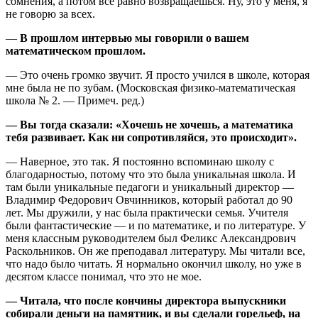
сомнения, а потом все равно возвращаешься. Ну, это у меня, я
не говорю за всех.
—
В прошлом интервью мы говорили о вашем
математическом прошлом.
— Это очень громко звучит. Я просто учился в школе, которая
мне была не по зубам. (Московская физико-математическая
школа № 2. — Примеч. ред.)
— Вы тогда сказали: «Хочешь не хочешь, а математика
тебя развивает. Как ни сопротивляйся, это происходит».
— Наверное, это так. Я постоянно вспоминаю школу с
благодарностью, потому что это была уникальная школа. И
там были уникальные педагоги и уникальный директор —
Владимир Федорович Овчинников, который работал до 90
лет. Мы дружили, у нас была практически семья. Учителя
были фантастические — и по математике, и по литературе. У
меня классным руководителем был Феликс Александрович
Раскольников. Он же преподавал литературу. Мы читали все,
что надо было читать. Я нормально окончил школу, но уже в
десятом классе понимал, что это не мое.
— Читала, что после кончины директора выпускники
собирали деньги на памятник, и вы сделали горельеф, на