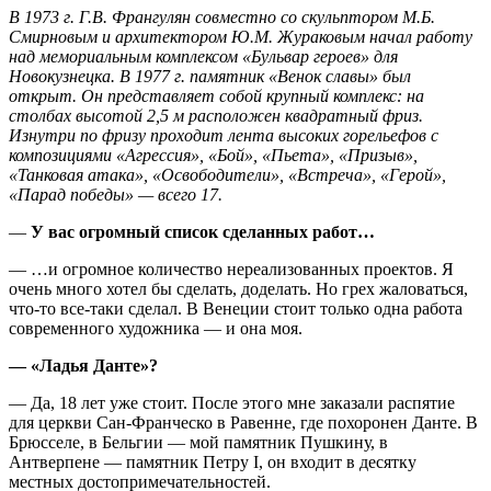
В 1973 г. Г.В. Франгулян совместно со скульптором М.Б.
Смирновым и архитектором Ю.М. Жураковым начал работу
над мемориальным комплексом «Бульвар героев» для
Новокузнецка. В 1977 г. памятник «Венок славы» был
открыт. Он представляет собой крупный комплекс: на
столбах высотой 2,5 м расположен квадратный фриз.
Изнутри по фризу проходит лента высоких горельефов с
композициями «Агрессия», «Бой», «Пьета», «Призыв»,
«Танковая атака», «Освободители», «Встреча», «Герой»,
«Парад победы» — всего 17.
—
У вас огромный список сделанных работ…
— …и огромное количество нереализованных проектов. Я
очень много хотел бы сделать, доделать. Но грех жаловаться,
что-то все-таки сделал. В Венеции стоит только одна работа
современного художника — и она моя.
— «Ладья Данте»?
— Да, 18 лет уже стоит. После этого мне заказали распятие
для церкви Сан-Франческо в Равенне, где похоронен Данте. В
Брюсселе, в Бельгии — мой памятник Пушкину, в
Антверпене — памятник Петру I, он входит в десятку
местных достопримечательностей.