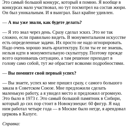
Это самый большой конкурс, который я помню. Я вообще в
конкурсах мало участвовал, но тут посмотрел на состав жюри.
Он был уникальным. И я выиграл. Был крайне удивлен.
—
А вы уже знали, как будете делать?
— Я это знал через день. Сразу сделал эскиз. Это не так
сложно, если правильно видеть. В монументальном искусстве
есть определенные задачи. Их просто не надо игнорировать.
Надо очень хорошо знать архитектуру. Если ты ее не знаешь,
нельзя идти в монументальную скульптуру. Поэтому прежде
всего оцениваешь ситуацию, а там решение приходит в
голову само собой, тут же обрастает всякими подробностями.
—
Вы помните свой первый успех?
— Вы знаете, успех ко мне пришел сразу, с самого большого
заказа в Советском Союзе. Мне предложили сделать
маленькую работу, а я увидел место и предложил огромную.
Это было в 1973 г. Это самый большой памятник в Сибири,
который до сих пор стоит в Новокузнецке: 60 фигур. Я над
ним работал четыре года — в Москве было негде, я арендовал
церковь в Калуге.
Справка: