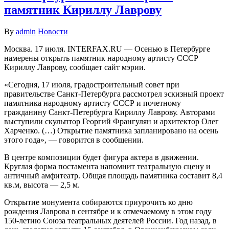
памятник Кириллу Лаврову
By
admin
Новости
Москва. 17 июля. INTERFAX.RU — Осенью в Петербурге
намерены открыть памятник народному артисту СССР
Кириллу Лаврову, сообщает сайт мэрии.
«Сегодня, 17 июля, градостроительный совет при
правительстве Санкт-Петербурга рассмотрел эскизный проект
памятника народному артисту СССР и почетному
гражданину Санкт-Петербурга Кириллу Лаврову. Авторами
выступили скульптор Георгий Франгулян и архитектор Олег
Харченко. (…) Открытие памятника запланировано на осень
этого года», — говорится в сообщении.
В центре композиции будет фигура актера в движении.
Круглая форма постамента напомнит театральную сцену и
античный амфитеатр. Общая площадь памятника составит 8,4
кв.м, высота — 2,5 м.
Открытие монумента собираются приурочить ко дню
рождения Лаврова в сентябре и к отмечаемому в этом году
150-летию Союза театральных деятелей России. Год назад, в