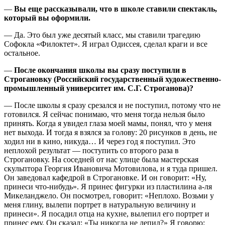
—
Вы еще рассказывали, что в школе ставили спектакль,
который вы оформили.
— Да. Это был уже десятый класс, мы ставили трагедию
Софокла «Филоктет». Я играл Одиссея, сделал краги и все
остальное.
—
После окончания школы вы сразу поступили в
Строгановку (Российский государственный художественно-
промышленный университет им. С.Г. Строганова)?
— После школы я сразу срезался и не поступил, потому что не
готовился. Я сейчас понимаю, что меня тогда нельзя было
принять. Когда я увидел глаза моей мамы, понял, что у меня
нет выхода. И тогда я взялся за голову: 20 рисунков в день, не
ходил ни в кино, никуда… И через год я поступил. Это
неплохой результат — поступить со второго раза в
Строгановку. На соседней от нас улице была мастерская
скульптора Георгия Ивановича Мотовилова, и я туда пришел.
Он заведовал кафедрой в Строгановке. И он говорит: «Ну,
принеси что-нибудь». Я принес фигурки из пластилина а-ля
Микеланджело. Он посмотрел, говорит: «Неплохо. Возьми у
меня глину, вылепи портрет в натуральную величину и
принеси». Я посадил отца на кухне, вылепил его портрет и
принес ему. Он сказал: «Ты никогда не лепил?» Я говорю: