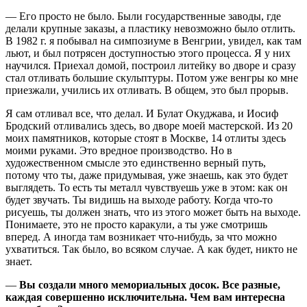
— Его просто не было. Были государственные заводы, где
делали крупные заказы, а пластику невозможно было отлить.
В 1982 г. я побывал на симпозиуме в Венгрии, увидел, как там
льют, и был потрясен доступностью этого процесса. Я у них
научился. Приехал домой, построил литейку во дворе и сразу
стал отливать большие скульптуры. Потом уже венгры ко мне
приезжали, учились их отливать. В общем, это был прорыв.
Я сам отливал все, что делал. И Булат Окуджава, и Иосиф
Бродский отливались здесь, во дворе моей мастерской. Из 20
моих памятников, которые стоят в Москве, 14 отлиты здесь
моими руками. Это вредное производство. Но в
художественном смысле это единственно верный путь,
потому что ты, даже придумывая, уже знаешь, как это будет
выглядеть. То есть ты металл чувствуешь уже в этом: как он
будет звучать. Ты видишь на выходе работу. Когда что-то
рисуешь, ты должен знать, что из этого может быть на выходе.
Понимаете, это не просто каракули, а ты уже смотришь
вперед. А иногда там возникает что-нибудь, за что можно
ухватиться. Так было, во всяком случае. А как будет, никто не
знает.
—
Вы создали много мемориальных досок. Все разные,
каждая совершенно исключительна. Чем вам интересна