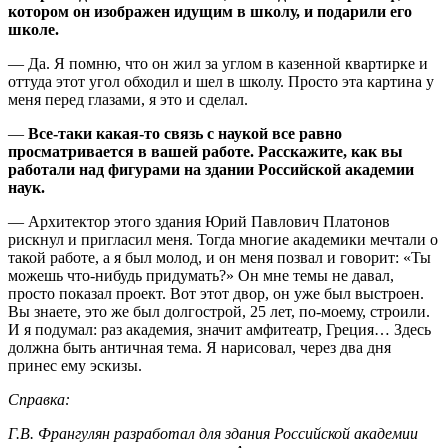
котором он изображен идущим в школу, и подарили его
школе.
— Да. Я помню, что он жил за углом в казенной квартирке и
оттуда этот угол обходил и шел в школу. Просто эта картина у
меня перед глазами, я это и сделал.
—
Все-таки какая-то связь с наукой все равно
просматривается в вашей работе. Расскажите, как вы
работали над фигурами на здании Российской академии
наук.
— Архитектор этого здания Юрий Павлович Платонов
рискнул и пригласил меня. Тогда многие академики мечтали о
такой работе, а я был молод, и он меня позвал и говорит: «Ты
можешь что-нибудь придумать?» Он мне темы не давал,
просто показал проект. Вот этот двор, он уже был выстроен.
Вы знаете, это же был долгострой, 25 лет, по-моему, строили.
И я подумал: раз академия, значит амфитеатр, Греция… Здесь
должна быть античная тема. Я нарисовал, через два дня
принес ему эскизы.
Справка:
Г.В. Франгулян разработал для здания Российской академии