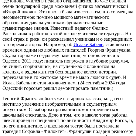
где юноша учился в недавно открывшейся, но уже ставшей
очень популярной среди москвичей физико-математической
«Второй школе». Эта школа была известна тем, что совмещала
несовместимое: помимо мощного математического
образования давала ученикам фундаментальные
гуманитарные знания. Известный педагог Феликс
Раскольников работал в этой школе учителем литературы. На
свой страх и риск, он рассказывал ученикам и о запрещенных
в то время авторах. Например, об
Исааке Бабеле
, ставшим со
временем одним из любимых писателей Георгия Франгуляна.
Скульптор даже создал ему памятник, установленный в
Одессе в 2011 году: писатель погружен в глубокие раздумья,
он сидит, сгорбившись, на ступеньках с блокнотом на
коленях, а рядом катится беспощадное колесо истории,
переехавшее в то жестокое время не мало людских судеб. И
Исаак Бабель не стал исключением. (24 сентября 2024 года
Одесский горсовет решил демонтировать памятник.)
Георгий Франгулян был уже в старших классах, когда его
настигло увлечение изобразительным и скульптурным
искусством. С выбором призвания помог определиться
школьный спектакль. Дело в том, что в школе тогда работал
шекспировед и специалист по античности Владимир Рогов, и,
по его инициативе, в школьном театре была поставлена
трагедия Софокла «Филоктет». Франгулян подарил режиссеру