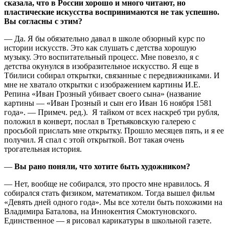
сказала, что в России хорошо и много читают, но
пластические искусства воспринимаются не так успешно.
Вы согласны с этим?
— Да. Я бы обязательно давал в школе обзорный курс по
истории искусств. Это как слушать с детства хорошую
музыку. Это воспитательный процесс. Мне повезло, я с
детства окунулся в изобразительное искусство. Я еще в
Тбилиси собирал открытки, связанные с передвижниками. И
мне не хватало открытки с изображением картины И.Е.
Репина «Иван Грозный убивает своего сына» (название
картины — «Иван Грозный и сын его Иван 16 ноября 1581
года». — Примеч. ред.). Я тайком от всех наскреб три рубля,
положил в конверт, послал в Третьяковскую галерею с
просьбой прислать мне открытку. Прошло месяцев пять, и я ее
получил. Я спал с этой открыткой. Вот такая очень
трогательная история.
—
Вы рано поняли, что хотите быть художником?
— Нет, вообще не собирался, это просто мне нравилось. Я
собирался стать физиком, математиком. Тогда вышел фильм
«Девять дней одного года». Мы все хотели быть похожими на
Владимира Баталова, на Иннокентия Смоктуновского.
Единственное — я рисовал карикатуры в школьной газете.