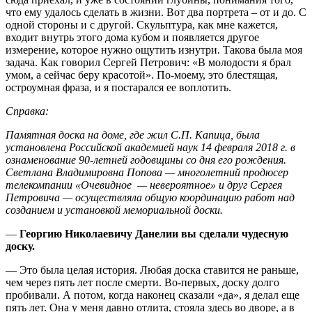
что ему удалось сделать в жизни. Вот два портрета – от и до. С
одной стороны и с другой. Скульптура, как мне кажется,
входит внутрь этого дома кубом и появляется другое
измерение, которое нужно ощутить изнутри. Такова была моя
задача. Как говорил Сергей Петрович: «В молодости я брал
умом, а сейчас беру красотой». По-моему, это блестящая,
остроумная фраза, и я постарался ее воплотить.
Справка:
Памятная доска на доме, где жил С.П. Капица, была
установлена Российской академией наук 14 февраля 2018 г. в
ознаменование 90-летней годовщины со дня его рождения.
Светлана Владимировна Попова — многолетний продюсер
телекомпании «Очевидное — невероятное» и друг Сергея
Петровича — осуществляла общую координацию работ над
созданием и установкой мемориальной доски.
—
Георгию Николаевичу Данелии вы сделали чудесную
доску.
— Это была целая история. Любая доска ставится не раньше,
чем через пять лет после смерти. Во-первых, доску долго
пробивали. А потом, когда наконец сказали «да», я делал еще
пять лет. Она у меня давно отлита, стояла здесь во дворе, а в