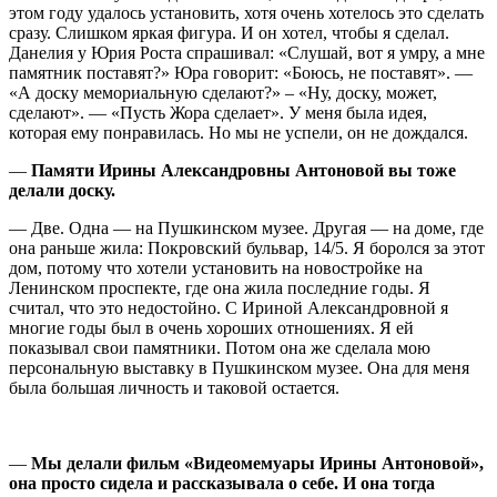
этом году удалось установить, хотя очень хотелось это сделать
сразу. Слишком яркая фигура. И он хотел, чтобы я сделал.
Данелия у Юрия Роста спрашивал: «Слушай, вот я умру, а мне
памятник поставят?» Юра говорит: «Боюсь, не поставят». —
«А доску мемориальную сделают?» – «Ну, доску, может,
сделают». — «Пусть Жора сделает». У меня была идея,
которая ему понравилась. Но мы не успели, он не дождался.
—
Памяти Ирины Александровны Антоновой вы тоже
делали доску.
— Две. Одна — на Пушкинском музее. Другая — на доме, где
она раньше жила: Покровский бульвар, 14/5. Я боролся за этот
дом, потому что хотели установить на новостройке на
Ленинском проспекте, где она жила последние годы. Я
считал, что это недостойно. С Ириной Александровной я
многие годы был в очень хороших отношениях. Я ей
показывал свои памятники. Потом она же сделала мою
персональную выставку в Пушкинском музее. Она для меня
была большая личность и таковой остается.
—
Мы делали фильм «Видеомемуары Ирины Антоновой»,
она просто сидела и рассказывала о себе. И она тогда