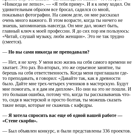
«Никогда не лепил». — «Я тебя приму». И я к нему ходил. Он
удивительным образом все бросал, садился со мной,
показывал фотографии. На самом деле, он мне рассказал
очень много важного. В этом возрасте, когда ты ничего не
знаешь, запоминаешь навсегда. Он мне дал, может быть,
главный ключ к моей профессии. Я до сих пор им пользуюсь:
«Читай, слушай музыку, люби женщин». Это не так трудно
(смеется).
—
Но вы сами никогда не преподавали?
— Нет, я не хочу. У меня всю жизнь на себя самого времени не
хватает. Это раз. Во-вторых, это же серьезное занятие, ты
берешь на себя ответственность. Когда меня приглашали где-
то преподавать, я говорил: «Давайте так, как в древности
было. Дайте мне трех-четырех учеников в мастерскую. Будут
мне помогать, и я дам им диплом». Но они на это не пошли. И
это большая ошибка, потому что, когда ты рассказываешь что-
то, сидя в мастерской и просто болтая, ты можешь сказать
такие вещи, которые не скажешь с кафедры.
—
Я хотела спросить вас еще об одной вашей работе —
«Стене скорби».
— Был объявлен конкурс, и были представлены 336 проектов.