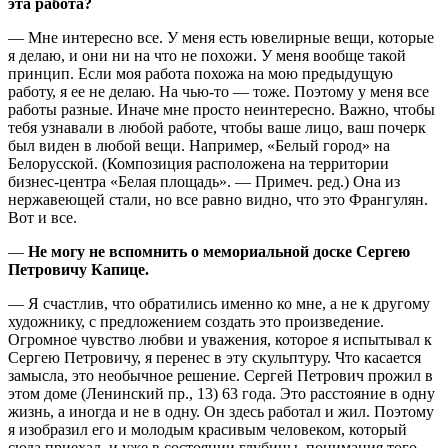
эта работа?
— Мне интересно все. У меня есть ювелирные вещи, которые
я делаю, и они ни на что не похожи. У меня вообще такой
принцип. Если моя работа похожа на мою предыдущую
работу, я ее не делаю. На чью-то — тоже. Поэтому у меня все
работы разные. Иначе мне просто неинтересно. Важно, чтобы
тебя узнавали в любой работе, чтобы ваше лицо, ваш почерк
был виден в любой вещи. Например, «Белый город» на
Белорусской. (Композиция расположена на территории
бизнес-центра «Белая площадь». — Примеч. ред.) Она из
нержавеющей стали, но все равно видно, что это Франгулян.
Вот и все.
—
Не могу не вспомнить о мемориальной доске Сергею
Петровичу Капице.
— Я счастлив, что обратились именно ко мне, а не к другому
художнику, с предложением создать это произведение.
Огромное чувство любви и уважения, которое я испытывал к
Сергею Петровичу, я перенес в эту скульптуру. Что касается
замысла, это необычное решение. Сергей Петрович прожил в
этом доме (Ленинский пр., 13) 63 года. Это расстояние в одну
жизнь, а иногда и не в одну. Он здесь работал и жил. Поэтому
я изобразил его и молодым красивым человеком, который
сюда приехал, и уже в состоянии глубины, понимания того,