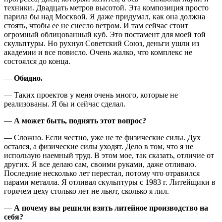
техники. Двадцать метров высотой. Эта композиция просто
парила бы над Москвой. Я даже придумал, как она должна
стоять, чтобы ее не снесло ветром. И там сейчас стоит
огромный облицованный куб. Это постамент для моей той
скульптуры. Но рухнул Советский Союз, деньги ушли из
академии и все повисло. Очень жалко, что комплекс не
состоялся до конца.
—
Обидно.
— Таких проектов у меня очень много, которые не
реализованы. Я бы и сейчас сделал.
—
А может быть, поднять этот вопрос?
— Сложно. Если честно, уже не те физические силы. Дух
остался, а физические силы уходят. Дело в том, что я не
использую наемный труд. В этом мое, так сказать, отличие от
других. Я все делаю сам, своими руками, даже отливаю.
Последние несколько лет перестал, потому что отравился
парами металла. Я отливал скульптуры с 1983 г. Литейщики в
горячем цеху столько лет не льют, сколько я лил.
—
А почему вы решили взять литейное производство на
себя?