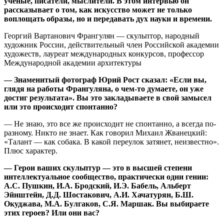
ученые, писатели, мыслители. В этом интервью он
рассказывает о том, как искусство может не только
воплощать образы, но и передавать дух науки и времени.
Георгий Вартанович Франгулян — скульптор, народный
художник России, действительный член Российской академии
художеств, лауреат международных конкурсов, профессор
Международной академии архитектуры
— Знаменитый фотограф Юрий Рост сказал: «Если вы,
глядя на работы Франгуляна, о чем-то думаете, он уже
достиг результата». Вы это закладываете в свой замысел
или это происходит спонтанно?
— Не знаю, это все же происходит не спонтанно, а всегда по-
разному. Никто не знает. Как говорил Михаил Жванецкий:
«Талант — как собака. В какой переулок затянет, неизвестно».
Плюс характер.
— Герои ваших скульптур — это в высшей степени
интеллектуальное сообщество, практически одни гении:
А.С. Пушкин, И.А. Бродский, И.Э. Бабель, Альберт
Эйнштейн, Д.Д. Шостакович, А.И. Хачатурян, Б.Ш.
Окуджава, М.А. Булгаков, С.Я. Маршак. Вы выбираете
этих героев? Или они вас?