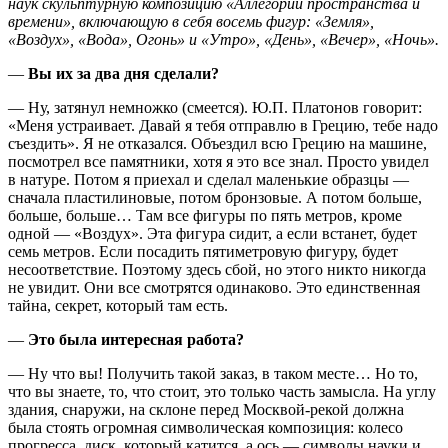
наук скульптурную композицию «Аллегории пространства и
времени», включающую в себя восемь фигур: «Земля»,
«Воздух», «Вода», Огонь» и «Утро», «День», «Вечер», «Ночь».
—
Вы их за два дня сделали?
— Ну, затянул немножко (смеется). Ю.П. Платонов говорит:
«Меня устраивает. Давай я тебя отправлю в Грецию, тебе надо
съездить». Я не отказался. Объездил всю Грецию на машине,
посмотрел все памятники, хотя я это все знал. Просто увидел
в натуре. Потом я приехал и сделал маленькие образцы —
сначала пластилиновые, потом бронзовые. А потом больше,
больше, больше… Там все фигуры по пять метров, кроме
одной — «Воздух». Эта фигура сидит, а если встанет, будет
семь метров. Если посадить пятиметровую фигуру, будет
несоответствие. Поэтому здесь сбой, но этого никто никогда
не увидит. Они все смотрятся одинаково. Это единственная
тайна, секрет, который там есть.
—
Это была интересная работа?
— Ну что вы! Получить такой заказ, в таком месте… Но то,
что вы знаете, то, что стоит, это только часть замысла. На углу
здания, снаружи, на склоне перед Москвой-рекой должна
была стоять огромная символическая композиция: колесо
прогресса, диск, который катится, а ось — символы науки и