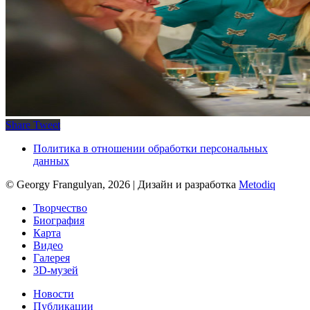
Share
Tweet
Политика в отношении обработки персональных
данных
© Georgy Frangulyan, 2026 | Дизайн и разработка
Metodiq
Close
Творчество
Menu
Биография
Карта
Видео
Галерея
3D-музей
Новости
Публикации