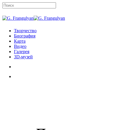
Skip
to
main
Close
content
Search
search
Menu
Творчество
Биография
Карта
Видео
Галерея
3D-музей
search
Menu