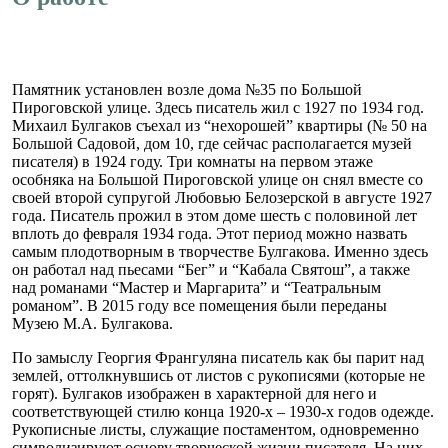
Памятник установлен возле дома №35 по Большой
Пироговской улице. Здесь писатель жил с 1927 по 1934 год.
Михаил Булгаков съехал из “нехорошей” квартиры (№ 50 на
Большой Садовой, дом 10, где сейчас располагается музей
писателя) в 1924 году. Три комнаты на первом этаже
особняка на Большой Пироговской улице он снял вместе со
своей второй супругой Любовью Белозерской в августе 1927
года. Писатель прожил в этом доме шесть с половиной лет
вплоть до февраля 1934 года. Этот период можно назвать
самым плодотворным в творчестве Булгакова. Именно здесь
он работал над пьесами “Бег” и “Кабала Святош”, а также
над романами “Мастер и Маргарита” и “Театральным
романом”. В 2015 году все помещения были переданы
Музею М.А. Булгакова.
По замыслу Георгия Франгуляна писатель как бы парит над
землей, оттолкнувшись от листов с рукописями (которые не
горят). Булгаков изображен в характерной для него и
соответствующей стилю конца 1920-х – 1930-х годов одежде.
Рукописные листы, служащие постаментом, одновременно
символизируют основу творческой жизни писателя. На них