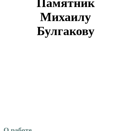
Памятник
Михаилу
Булгакову
О работе