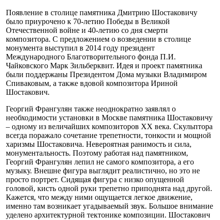
Появление в столице памятника Дмитрию Шостаковичу
было приурочено к 70-летию Победы в Великой
Отечественной войне и 40-летию со дня смерти
композитора. С предложением о возведении в столице
монумента выступил в 2014 году президент
Международного Благотворительного фонда П.И.
Чайковского Марк Зильберквит. Идея и проект памятника
были поддержаны Президентом Дома музыки Владимиром
Спиваковым, а также вдовой композитора Ириной
Шостакович.
Георгий Франгулян также неоднократно заявлял о
необходимости установки в Москве памятника Шостаковичу
– одному из величайших композиторов XX века. Скульптора
всегда поражало сочетание трепетности, тонкости и мощной
харизмы Шостаковича. Невероятная ранимость и сила,
монументальность. Поэтому работая над памятником,
Георгий Франгулян лепил не самого композитора, а его
музыку. Внешне фигура выглядит реалистично, но это не
просто портрет. Сидящая фигура с низко опущенной
головой, кисть одной руки трепетно приподнята над другой.
Кажется, что между ними ощущается легкое движение,
именно там возникает угадываемый звук. Большое внимание
уделено архитектурной тектонике композиции. Шостакович