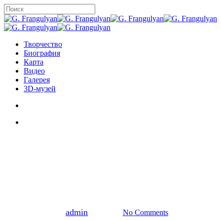
Skip
to
Close
main
Search
content
search
Menu
Творчество
Биография
Карта
Видео
Галерея
3D-музей
search
Menu
Новости
Экскурсия
By
admin
23.11.2022
No Comments